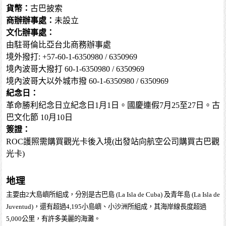
貨幣：
古巴披索
商辦辦事處：
未設立
文化辦事處：
由駐哥倫比亞台北商務辦事處
境外撥打: +57-60-1-6350980 / 6350969
境內波哥大撥打 60-1-6350980 / 6350969
境內波哥大以外城市撥 60-1-6350980 / 6350969
紀念日：
革命勝利纪念日立紀念日1月1日。國慶連假7月25至27日。古
巴文化節 10月10日
簽證：
ROC護照需購買觀光卡後入境(出發站向航空公司購買古巴觀
光卡)
地理
主要由2大島嶼所組成，分別是古巴島 (La Isla de Cuba) 及青年島 (La Isla de
Juventud)，還有超過4,195小島嶼、小沙洲所組成，其海岸線長度超過
5,000公里，有許多美麗的海灘。