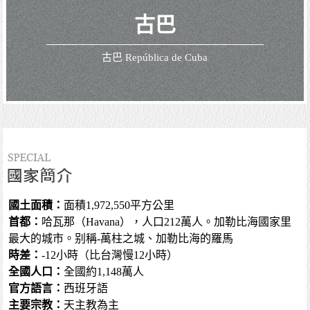
古巴
古巴 República de Cuba
國土面積：
面積1,972,550平方公里
首都：
哈瓦那（Havana），人口212萬人。加勒比海國家里
最大的城市。别稱-萬柱之城、加勒比海的羅馬
時差：
-12小時（比台灣慢12小時）
全國人口：
全國約1,148萬人
官方語言：
西班牙語
主要宗教：
天主教為主