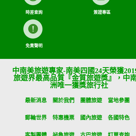
時差查詢
簽證專區
免責聲明
中南美旅遊專家-南美四國24天榮獲201
旅遊界最高品質『金質旅遊獎』，中
洲唯一獲獎旅行社
最新消息
關於我們
團體旅遊
當地參團
郵輪世界
特惠機票
國內旅遊
各國特色
客製團體
祕魯旅遊
古巴旅遊
訂單查詢