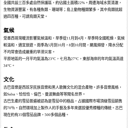
全國共設三百多處自然保護區，約佔國土面積22%。周遭海域水質清澈，
生物資源豐富，有各種魚類、珊瑚等；島上動物種類繁多，其中鳥類就超
過四百種，可謂鳥類天堂。
氣候
受墨西哥灣暖流影響氣候溫和，旱季從11月到4月，旱季時全國乾燥，氣候
較溫和，適宜旅遊。雨季為5月到10月，8到10月間，颶風頻發，降水分配
不均常會造成嚴重的旱澇災害。
平原地區的一月平均氣溫為23°C，七月為27°C，東部海岸的年均氣溫高達
34°C。
文化
古巴音樂是西班牙民族音樂和黑人歌舞文化的混合產物。許多音樂風格，
如Salsa、恰恰恰、倫巴、曼波舞曲等等聞名世界。
古巴生產的雪茄普遍被認為是雪茄中的極品，占據國際市場頂級雪茄銷售
的70％。自然環境加上製作人的手藝及多年來選拔優秀煙種的傳統。古巴
現在約有35個雪茄品牌，500多個品種。