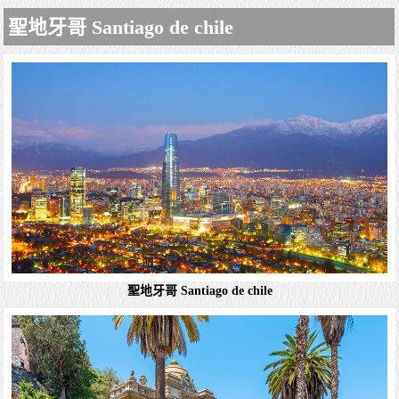
月亮谷 Valle de la Luna
聖地牙哥 Santiago de chile
智利 Valle de la Luna（月亮谷） – 智利的阿塔卡馬沙漠
（Atacama Desert）是世界上最乾燥的沙漠之一，被譽為地
球上最接近月球表面環境的地方之一。在阿塔卡馬沙漠...
詳細資料
塞哈爾鹽湖 Laguna Cejar
Laguna Cejar- 比以色列 “Dead Sea 死海” 還要鹹的高山湖 阿
聖地牙哥 Santiago de chile
塔卡沙漠簡直就是智利的寶藏，作為世界「干級」，它孕育
了太多讓人嘆為觀止的自然景觀，阿塔卡瑪...
詳細資料