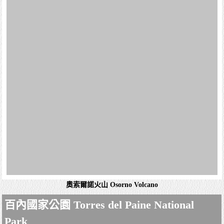
智利的南方公路Carretera Austral 或 Ruta 7-Patagonia
蒙特港 Puerto Montt
蒙特港是智利南部湖大區的首府和港口城市，位於首都聖地
亞哥以南1,055公里，2002年人口153,118，城市面積39.58
平方公里。蒙特港的經濟收益主要來自農業、林業、漁業和
鮭魚養殖，是智利南部發展...
詳細資料
使者漁市場Angelmo Fish Market
智利的南方公路Carretera Austral 或 Ruta 7-
Patagonia
公路旅行長期以來一直是一種非常吸引人的旅行和冒險方
式。 沒有什麼比按照自己的節奏遊覽一個國家，可以隨意
繞道或停下來欣賞令人驚嘆的風景更好的了。 雖然公路旅