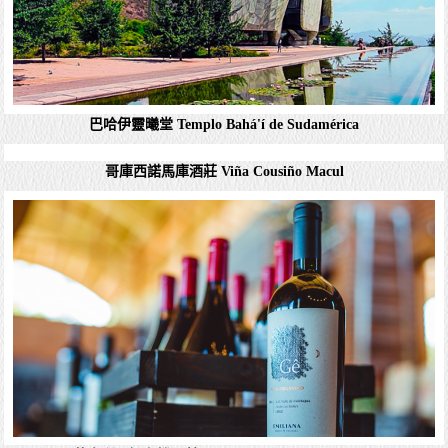
智利總統府拉莫內達宮（Palacio La Moneda）
瓦爾帕萊索的露天博物館（Museo a Cielo
Abierto）
智利瓦爾帕萊索的露天博物館（Museo a Cielo Abierto）是
一個獨特的藝術項目，也被稱為開放博物館。藝術創作：開
放博物館是由一組藝術家在1980年代創作的，旨在將城市
的街道和公共空間轉化...
詳細資料
巴哈伊靈曦堂 Templo Bahá'í de Sudamérica
智利總統府拉莫內達宮（Palacio La Moneda）
聖地牙哥 拉莫內達宮（Palacio La Moneda）現也是是智利
的總統府，位於首都聖地亞哥（Santiago）的市中心。歷
史：拉莫內達宮建於1786年，最初是一座貨幣鑄造廠（La