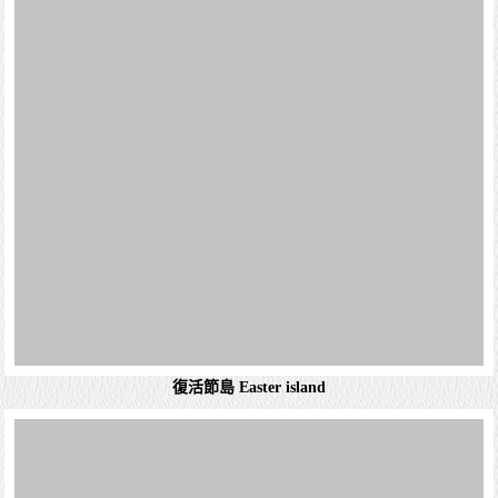
復活節島 Easter island
馬塔維里國際機場 Mataveri International Airport (IPC)
復活節島（西班牙語：Isla de Pascua），或根據當地的語言
稱拉帕努伊島（Rapa Nui），另有依照英語音譯為伊斯特島
（Easter Island），是南太平洋中的一個島嶼，位於智利以
西外海...
詳細資料