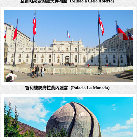
首都聖地亞哥（Santiago）的一個著名旅遊景點。位置和景
觀：聖克裡斯托瓦爾山位於聖地亞哥市中心以北約2.5公...
詳細資料
瓦爾帕萊索的露天博物館（Museo a Cielo Abierto）
聖地亞哥中央市場（Central Market）
聖地亞哥中央市場（Central Market）是智利首都聖地亞哥
（Santiago）最具代表性和受歡迎的市場之一。 歷史和位
置：中央市場建於1872年，是一個具有悠久歷史的市場。
它位於聖地亞哥市中...
詳細資料