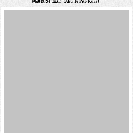
詳細資料
阿胡 阿卡漢加 Ahu akahanga
復活節島的手工藝品市場「Feria Artesanal Hare Umanga」
阿胡 阿卡漢加 Ahu Akahanga 位於復活節島的東南海岸，是
一個具有重要考古和文化意義的遺址。 地理位置與歷史背
景： 阿胡 阿卡漢加 Ahu Akahanga 是一...