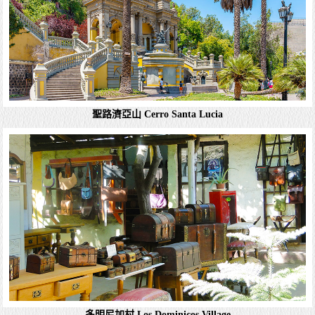
聖路濟亞山 Cerro Santa Lucia
聖地牙哥 Santiago de chile
聖地亞哥（西班牙語：Santiago；或譯聖雅各[3]），也稱為
聖地亞哥-德智利（西班牙語：Santiago de Chile；意為「智
利的聖地亞哥」），是智利的首都和最大城市，也是聖地亞
哥首都大區的...
詳細資料
多明尼加村 Los Dominicos Village