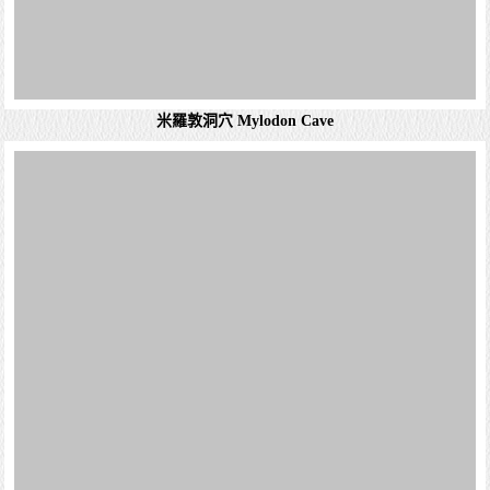
(Nordenskjold lake) 經百內河流進絕美的藍綠色的Lake
Pehoé，奔騰的河水結合聲音效果及色彩的變換，令人嘆為
原駝 Lama guanicoe
觀止。...
納塔萊斯港 Puerto Natales
詳細資料