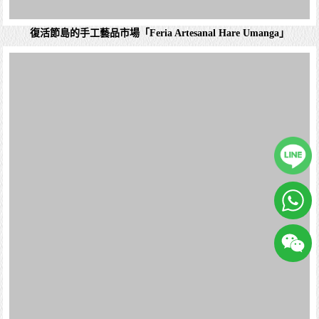
安托法加斯塔 Antofagasta
體驗當地文化、購買紀念品的好去處。 市場名稱與位置：
「Feria Artesanal Hare Umanga...
科金博大區 region de coquimbo
詳細資料
常見問題
天氣查詢
匯率查詢
電壓插座
阿胡塔海 (Ahu Tahai)
航班查詢
飛航訊息
阿胡塔海（Ahu Tahai）是復活節島上一個重要的考古遺