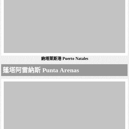
納塔萊斯港 Puerto Natales
納塔萊斯港是智利的城市，位於該國南部，由麥哲倫-智利
南極大區負責管轄，也是烏爾蒂馬埃斯佩蘭薩省的首府，始
建於1911年，它是前往著名美麗的百內國家公園必經之
蓬塔阿雷納斯 Punta Arenas
地。Cathedral of Puerto ...
復活節島 Easter island
詳細資料