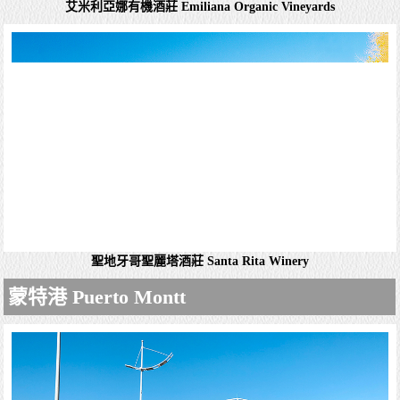
Moneda）...
詳細資料
哥庫西諾馬庫酒莊 Viña Cousiño Macul
巴哈伊靈曦堂 Templo Bahá'í de Sudamérica
這座建築座落於安地斯山脈 (Andes) 的山麓，俯瞰著整座聖
地亞哥市。它不僅是巴哈伊信仰 (Bahá'í Faith) 在南美洲的靈
性中心，更是一座榮獲無數國際獎項的當代...
詳細資料