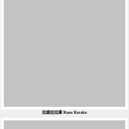
拉諾拉拉庫 Rano Raraku
阿胡東加里奇 Ahu Tongariki
拉諾拉拉庫（Rano Raraku）是復活節島上一個極具重要性
的火山區域，它不僅是摩艾石像的主要採石場，也是了解復
活節島文化和歷史的關鍵地點。 採石場： 拉諾拉拉庫是一
個由...
詳細資料