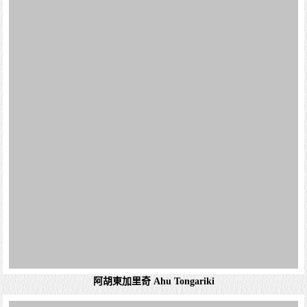
阿胡東加里奇 Ahu Tongariki
Anakena-海灘
Ahu Tongariki 阿胡東加里奇祭台聞名之處，在於這個長達
一百公尺的平台上豎立了十五座面向陸地的 moai，其中最
大的石像重達八十公噸．據史料記載，經歷島上搶奪資源的
戰亂衍生推倒所有石像的破壞...
詳細資料