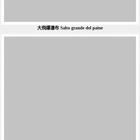
米羅敦洞穴 Mylodon Cave
口密度每平方公里0.028人。...
詳細資料
米羅敦洞穴 Mylodon Cave
米羅敦洞穴 造訪巨大樹懶曾棲息的洞穴，並沿著步道前往
瞭望點，欣賞巴塔哥尼亞的壯麗鄉村美景。 米羅敦洞穴是
一群鑿入巴塔哥尼亞土地的天然洞穴。探索史前生物的故
事，並瞭解住在南美洲巴塔哥尼亞貧瘠土地...
詳細資料
大飛躍瀑布 Salto grande del paine
大飛躍瀑布是百內國家公園內的瀑布，從諾登舍爾德湖