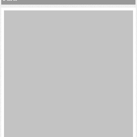
行長期以來一直是很多年青人及愛自然探索的典型的...
詳細資料
德國村博物館園區 Frutillar
使者漁市場Angelmo Fish Market
蒙特港（Puerto Montt）是智利南部的一個重要港口城市，
奧索爾諾火山 Osorno Volcano
位於延基韋湖（Lake Llanquihue）的附近，是巴塔哥尼亞
地區的主要城市之一。在蒙特港的使者漁市場（Angelmo
百內國家公園 Torres del Paine National
Fish M...
Park
詳細資料
奧索爾諾火山 Osorno Volcano
歐索諾火山在這座名揚全球，與日本富士山齊名，並且覆蓋
白雪的壯觀火山拍照。歐索諾火山為錐形山，時時提醒
Varas 港鎮的居民大自然的力量。其山峰覆有白雪，象徵著
智利南部驚人的地貌，且山峰就盤踞在遼闊的...