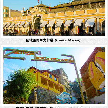
聖克裡斯托瓦爾山（Cerro San Cristóbal）
瓦爾帕萊索 Valparaiso
Valparaiso意即「天堂谷地」，智利立法首都、瓦爾帕萊索
省首府、瓦爾帕萊索大區首府。人口284,630，是智利第六
大城市。位於聖地牙哥市西北方120公里的太平洋岸，是智
利最大的進出口港。有不少殖...
詳細資料
聖地亞哥中央市場（Central Market）
聖克裡斯托瓦爾山（Cerro San Cristóbal）
聖地牙哥 聖克裡斯托瓦爾山（Cerro San Cristóbal）是智利