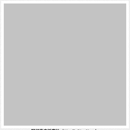
詳細資料
阿胡泰皮托庫拉（Ahu Te Pito Kura）
阿胡 阿卡漢加 Ahu akahanga
阿胡泰皮托庫拉（Ahu Te Pito Kura）是復活節島上一個重
要的考古遺址。以下是有關它的介紹： 阿胡（Ahu）：在復
活節島上，「阿胡」指的是一種石製平台，通常用來放置摩
艾石像。 ...