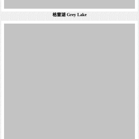
格雷湖 Grey Lake
格雷湖是智利的湖泊，位於該國南部麥哲倫-智利南極大
區，處於勞塔羅火山附近，面積240平方公里，海拔高度
150米，湖水來自多道冰川。格雷冰川向南流入同名的湖，
格雷湖，在巴塔哥尼亞冰原的南部，坐落於百內公...
詳細資料
百內國家公園 Torres del Paine National Park
智利巴塔哥尼亞(Patagonia)南部的一個國家公園，涵蓋高
山，冰河，湖泊，河流此外，園中還包含了瀑布、森林等多
樣景觀，以及物種繁多的動植物。占地面積約2,422平方公
格雷湖步道 Sendero del Grey Lake
里，大約是整個大台北地區的大小...