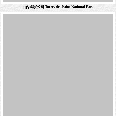
詳細資料
德國村博物館園區 Frutillar
弗魯蒂亞爾 弗魯蒂亞爾是智利的城鎮，位於該國中南部，
由湖大區的蘭奇胡亞省負責管轄，始建於1856年11月23
日，面積831平方公里，海拔高度62米，2002年人口
15,525，人口密度每平方公里18...
詳細資料
百內國家公園 Torres del Paine National Park
格雷湖 Grey Lake