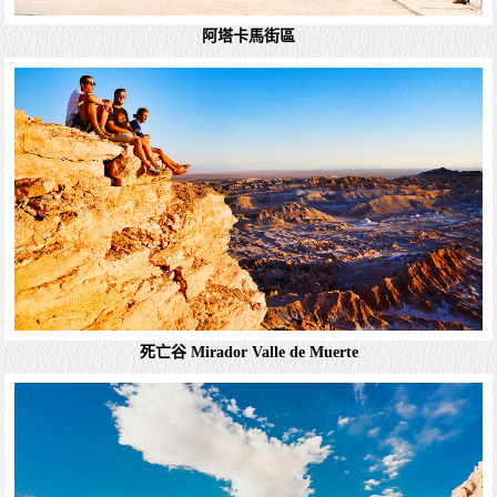
阿塔卡馬街區
米斯坎蒂湖 Miscanti Lake
米斯坎蒂湖 米斯坎蒂湖位於智利的阿塔卡馬大區，海拔約
4,200米，是一個壯觀且風景如畫的湖泊，屬於阿尔蒂普拉
诺（Altiplano）高原地帶。湖泊周圍環繞著壯麗的安地斯山
脈，特別是與它成對相連的米尼...
詳細資料
死亡谷 Mirador Valle de Muerte
阿塔卡馬街區
阿塔卡馬大區 阿卡塔馬大區（Atacama）是智利從北至南的
第3個行政大區，有三個省組成：查尼亞拉爾省、科皮亞波
省和瓦斯科省。首府科皮亞波（Copiapó），位於首都聖地
亞哥以北806...