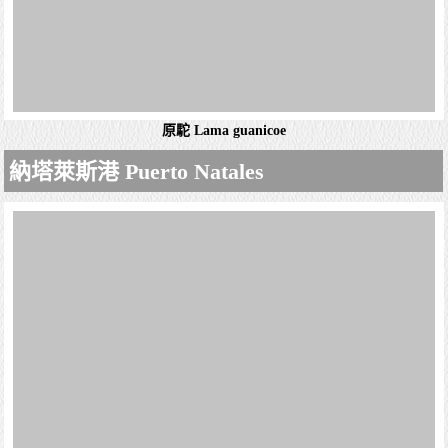
原駝 Lama guanicoe
原駝是原住於南美洲的駱駝科，牠們肩高1.07-1.22米，重90
公斤。毛色變化很少，由淺褐色至深肉桂色，腹部漸變成白
色。牠們的眼睛很大，呈褐色，體型流線型，步履活躍。
納塔萊斯港 Puerto Natales
原駝分布於南美洲乾旱山區，在智...
蓬塔阿雷納斯 Punta Arenas
詳細資料