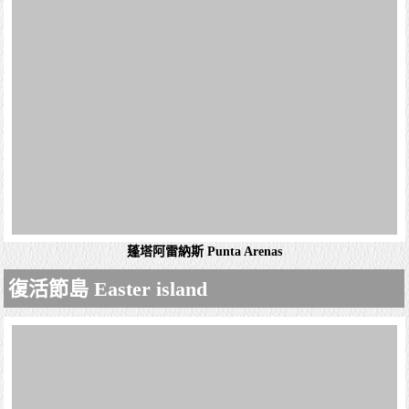
蓬塔阿雷納斯 Punta Arenas
蓬塔阿雷納斯（西班牙語：Punta Arenas）位於智利南部，
是麥哲倫海峽西岸的主要港口城市，是麥哲倫-智利南極大
區的首府，創建於1849年。巴拿馬運河修築前，為大西洋
復活節島 Easter island
與太平洋間過往船隻的加煤和加油...
詳細資料