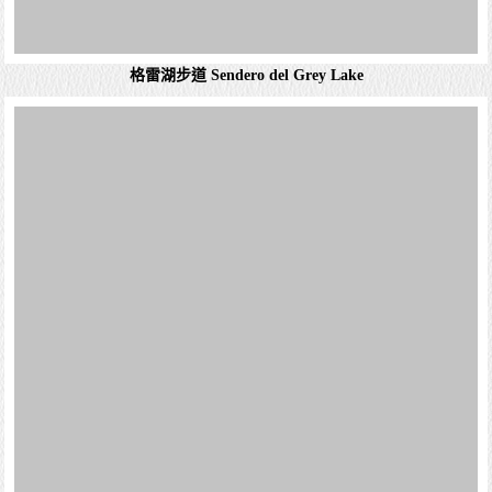
詳細資料
格雷湖步道 Sendero del Grey Lake
大飛躍瀑布 Salto grande del paine
托雷德佩恩是智利的城鎮，位於該國南部麥哲倫-智利南極
大區的烏爾蒂馬埃斯佩蘭薩省，始建於1927年，面積
6,469.7平方公里，海拔高度113米，2012年人口180人，人