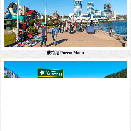
艾米利亞娜有機酒莊 Emiliana Organic Vineyards
哥庫西諾馬庫酒莊 Viña Cousiño Macul
創立於 1856 年，是智利少數由創始家族 100% 持有並經營
的古老酒莊。它最迷人之處在於其地理位置——就坐落在聖
地亞哥市區邊緣的佩尼亞洛倫 (Peñalol&...
詳細資料
聖地牙哥聖麗塔酒莊 Santa Rita Winery
艾米利亞娜有機酒莊 Emiliana Organic Vineyards
蒙特港 Puerto Montt
創立於 1986 年，Emiliana 是智利規模最大、也是全球首批
獲得 Demeter 生物動力認證 的傳奇酒莊。這裡不只是葡萄
園，而是一個充滿生命的自然生態系統。 核心哲學：與自
然共生的藝術 ...