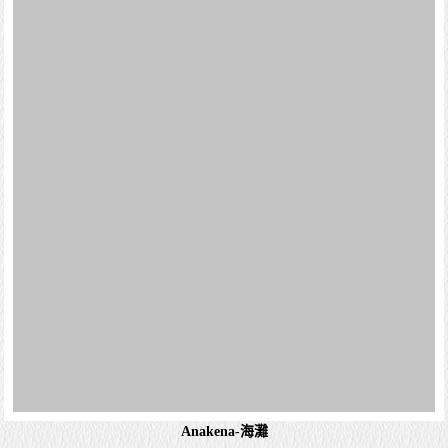
Anakena-海灘
阿胡泰皮托庫拉（Ahu Te Pito Kura）
有個漂亮的海灘叫做Anakena，往裡面走可以發現兩處摩艾
的遺跡，七尊在一起有頭飾的是Ahu Nau Nau，單獨一尊感
覺年紀有點大的是Ahu Ature Huki。 島上北方最重要也是最
美的景點絕對...