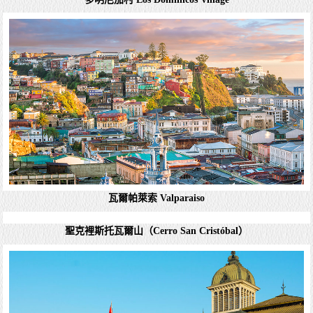
聖路濟亞山 Cerro Santa Lucia
聖路濟亞山為智利著名的風景區，山高230米，為錐形山
崗。與其說聖路濟亞山是一座山，不如說是一個依山建築、
精巧別致的花園。山腳下的入口處有深紅色宮殿式大門，附
近矗立著一座印第安反殖民統治戰爭中的英雄的塑...
詳細資料
瓦爾帕萊索 Valparaiso
多明尼加村 Los Dominicos Village
是一個在智利聖地亞哥遺產區，多明尼加教堂旁著名的工藝
品市場，是觀光客購物的好去處。販賣各類傳統商品包括皮
革、木雕工藝、繪畫作品、炊具、珠寶首飾、寵物、花卉、
藥材及一些傳統食物。
詳細資料