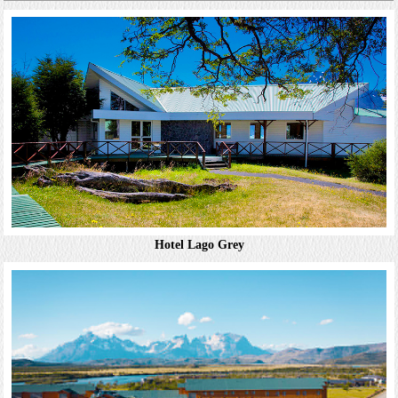
時尚餐廳和酒吧，SPA，健身中心和室內泳...
詳細資料
Hotel Cumbres Puerto Varas
裝潢溫馨的客房附免費Wi-Fi，平面電視，迷你吧台和咖啡
沖泡設備。升等客房增設陽台或露台，享有湖泊和火山全
景。套房設有按摩浴缸，升等套房另附壁爐，客廳和廚房。
Hotel Lago Grey
飯店設有玻璃隔間的異國美食餐廳，休閒酒吧，...
詳細資料