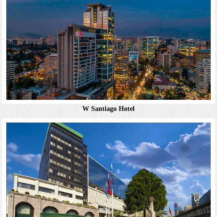
務。附設遮棚露台的高級餐廳供應自助早餐。另有熱鬧的大
廳酒吧。其他設施包括2座泳池，健身中心，...
詳細資料
W Santiago Hotel
Novotel Santiago Las Condes
休閒客房提供免費Wi-Fi，平面電視和迷你吧。部分客房設
有額外床鋪及座椅區。飯店提供客房服務。11歲以下兒童
（每房僅限1名）可隨一位成人免費入住。免費設施包括自
助式早餐和地下停車場。飯店設有精緻的餐廳...
詳細資料