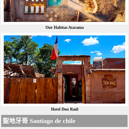
Our Habitas Atacama
Hotel poblado kimal Atacama
設有1個帶游泳池的花園和1間餐廳，提供免費無線網絡連
接、私人露台和免費停車場，還供應早餐，距離主廣場有
500米。 寬敞的生態小屋以天然材料建成，設有帶風扇和暖
氣的甲板露台。飯店內都設有私人浴室和迷你...
詳細資料
Hotel Don Raúl
Our Habitas Atacama
聖地牙哥 Santiago de chile
擁有現代設計的內飾，從各個角度均享有壯麗景色，設有室
外游泳池和覆蓋公共區域的免費WiFi，擁有簡約風格的建