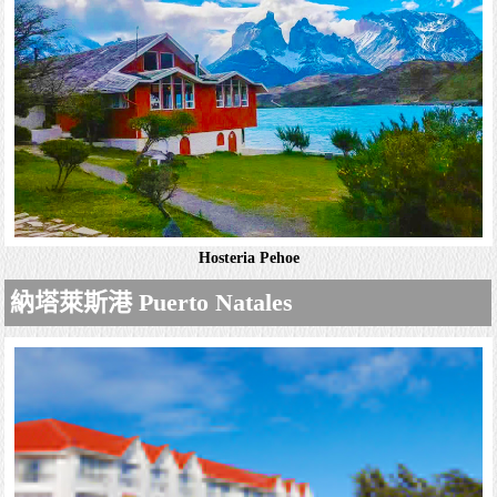
房增設陽台。免費供應自助式早餐。時尚餐廳附設酒吧，另
有附桌椅的露台和戶外烤火台。現代化的SPA中心設有室內
泳池，健身房和三溫暖。飯店提供付費的按摩服...
詳細資料
Hosteria Pehoe
Hotel Las Torres Patagonia
納塔萊斯港 Puerto Natales
舒適溫馨的客房配備平面電視和迷你吧。部分客房享有山
景。套房增設起居區和按摩浴缸。設施包括典雅的餐廳，寬
敞的玻璃隔間酒吧，可欣賞庭園景緻，並設有提供三溫暖和
按摩理療的SPA。還有一個有機花園。飯店提供自...
詳細資料