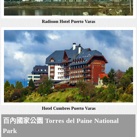
Radisson Hotel Puerto Varas
Hotel Bellavista Puerto Varas
溫馨的客房設有木鑲板，提供免費Wi-Fi，平面電視，以及
湖泊和火山景觀。部分客房設有陽台，典雅的套房則享有湖
泊全景和起居/用餐空間。樓中樓套房最多可供6人入住。免
費提供停車場，並在設有鄉村風格的當地美...
詳細資料
Hotel Cumbres Puerto Varas
Radisson Hotel Puerto Varas
百內國家公園 Torres del Paine National
高雅的木造風客房提供免費Wi-Fi，平面電視，迷你吧和沙
發。升等客房可享湖景，套房設有按摩浴缸及陽台或露台。
Park
飯店提供客房服務。可免費停車。設施包括供應國際美食的