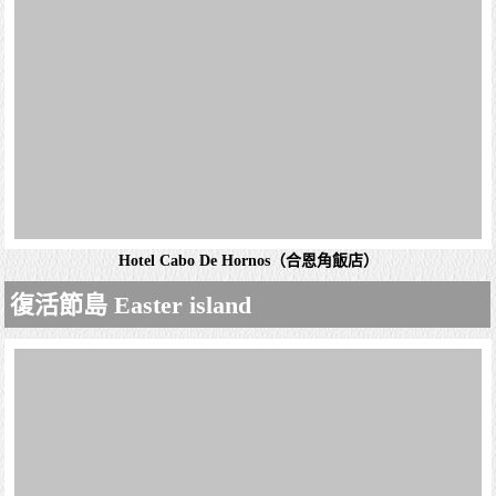
以及茶與咖啡沖泡設備。部分客房享有海景，套房則增設起
居室。免費提供停車場和歐陸自助早餐。附設24小時健身
Hotel Diego de Almagro La Serena(地亞哥阿爾馬
房，熱水浴池和戶外泳池。官網：Hol...
格羅拉塞雷納飯店)
常見問題
天氣查詢
休閒客房附免費Wi-Fi，平面電視和迷你吧台，部分客房可
詳細資料
享海景。飯店提供客房服務。飯店提供免費自助式早餐，並
設有供應當地美食的溫馨餐廳。設施包括提供日光躺椅的戶
Tupa Hotel Easter Island
外泳池，健身中心和三溫暖。官網：Hote...
小巧低調的客房附設風扇和私人浴室。部分客房設有玻璃拉
門和私人露台。升級客房享有海景。提供免費機場接駁服
匯率查詢
電壓插座
詳細資料
務。供應早餐及Wi-Fi。 官網：tupa hotel easter island...
詳細資料
航班查詢
飛航訊息
時差查詢
簽證專區