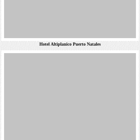
樸實的客房享有海峽或城市景觀，設有平面電視和免費Wi-
詳細資料
Explora Rapa Nui（拉帕努伊探險飯店）
有私人浴室。 官網：Hotel Cisne de Cuello Negro...
Fi。套房增設起居區。飯店提供客房服務。4歲以下兒童可
免費與父母同住（每間家庭1名）。飯店提供免費停車場，
精緻的國際美食餐廳供應免費早餐。...
Hangaroa Eco Village & Spa
詳細資料
Taha Tai（塔哈大飯店）
低調的木板裝潢客房提供免費Wi-Fi，電視，保險箱和陽
Hotel Altiplanico Rapa Nui
詳細資料
台。飯店提供客房服務。5歲以下兒童可免費隨成人入住。
Explora Rapa Nui（拉帕努伊探險飯店）
免費項目包括停車場和在海景休閒餐廳供應的自助式早餐。
極簡風格的客房採用木板牆設計，可欣賞海景，並提供靠窗
飯店還設有酒吧，以及提供季節性酒吧...
座位和按摩浴缸。套房增設獨立的座椅休息區。無電視設
Hangaroa Eco Village & Spa
備。餐點，飲品及機場接送服務皆包含在內。餐廳和酒吧可
別緻的客房擁有當地工匠製作的裝潢，附設免費網路，迷你
欣賞全景。其他設施包括室外泳池和熱水浴池，以及...
詳細資料
吧，附折疊式沙發的休息區，海景露台，電視。升級客房增
Hotel Altiplanico Rapa Nui
設手工陶土浴缸。免費提供早餐和每日雞尾酒。其他設施包
獨立小屋提供明亮寬敞的客房，房內鋪設大理石地板和拱形
括室外游泳池，SPA和2間供應當地美食的時尚...
詳細資料
天花板，並設有吊扇，露台和戶外淋浴間。提供免費停車
位。其他設施包括休閒露天餐廳/酒吧，戶外泳池和花園。
官網：Hotel altiplanico ...
詳細資料
詳細資料