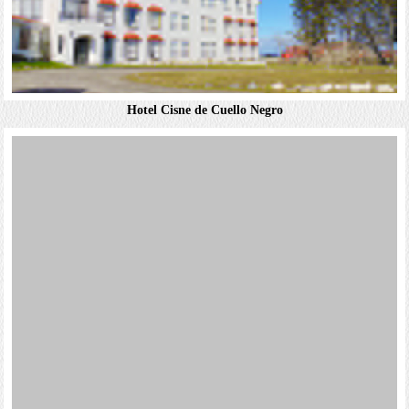
Hosteria Pehoe
簡約客房採用木質家具和套房衛浴。部分客房設有座椅休息
Hotel Cisne de Cuello Negro
區及/或木板牆或天花板，可享湖景。無電視。供應免費早
餐。其他設施包括低調的餐廳，附設溫馨裝潢交誼廳和壁爐
的酒吧，均可欣賞湖景和山景。另附設水岸花園。...
Hotel Altiplanico Puerto Natales
Hotel Costaustralis
詳細資料
蓬塔阿雷納斯 Punta Arenas
Hotel Altiplanico Puerto Natales
舒適客房以天然織物裝飾，享有壯麗的海灣景緻，配有暖
Hotel Cabo De Hornos（合恩角飯店）
氣、保險箱以及帶淋浴的私人浴室。 在全景起居室區放鬆
Hotel Costaustralis
身心，也可以順便前往提供酒吧服務的公共電視室。 酒店
名家設計的Hotel Costaustralis飯店擁有城堡風格，位於
復活節島 Easter island
每天提供包括當地果醬和果汁在內的全套自助早餐。...
Puerto Natales，可欣賞到巴塔哥尼亞安第斯山脈
（Patagonian Andes）的全景。客房時尚而舒適，飯店的服
務設...
詳細資料
Taha Tai（塔哈大飯店）
Hotel Cisne de Cuello Negro
Hotel Cabo De Hornos（合恩角飯店）
有免費無線網絡和酒吧，提供免費私人停車，每間客房均設