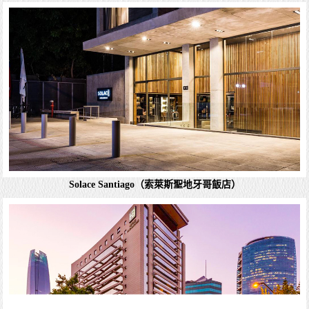
築，以天然面料佈置。客房設有全景露台以及帶淋浴的私人
浴室。飯店內設有餐廳，提供免費私人停車場。...
詳細資料
Hotel Don Raúl
簡約的磁磚地板客房提供基本家具和免費Wi-Fi。部分客房
Solace Santiago（索萊斯聖地牙哥飯店）
設有廚房。早餐可送至客房，需另外收費。提供免費停車和
自助早餐。大廳設有衛星電視。 官網：Hotel Don raul
Atacama...
詳細資料