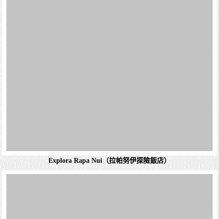
©
永嘉旅行社有限公司
Everbest Travel Service Co.,Ltd.
甲種旅行社 交觀甲5177號 品保北 06480001 負責人
珠
統一編號：84115033 地址：
台北市中山區松江路129號11
電話：
02-2503-8899
傳真：02-2502-5588 Email：
ebt.jen@yoyofly.com
此網站所有圖文資料，未經本公司同意，不得轉載使用，
法究責 Allrights Reserved
Design by 一化
網頁設計