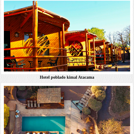
樸實的低調客房提供免費Wi-Fi，平面電視和迷你吧。部分
客房設有附咖啡桌和座椅的休息區。飯店提供客房服務。設
施包括供應國際美食的明亮休閒餐廳，戶外泳池和健身中
心。另設有商務中心和免費車庫。官網：Hot...
詳細資料
Hotel poblado kimal Atacama
Hotel Cumbres San Pedro de Atacama（昆布雷拉斯
聖佩德羅阿塔卡馬飯店）
鄉村時尚風的客房採用木頭和石材裝潢，提供免費Wi-Fi，
平面電視，迷你吧，座椅休息區，以及可淋浴沙漠景觀的露
台。套房增設附家具的露台。提供客房服務。提供免費早
餐。附設2間美食餐廳，2間雞尾酒酒吧，酒窖...
詳細資料