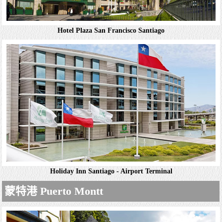
Hotel Plaza San Francisco Santiago
W Santiago Hotel
精緻客房提供平面電視，iPod充電座和Wi-Fi，並設有可觀
賞城市或山脈景緻的落地窗。浴室設有花灑式淋浴間，部分
客房設有泡澡浴缸。套房增設獨立起居室；部分套房設有陽
台和/或房內泡澡浴缸。附設3間餐廳，...
詳細資料
Holiday Inn Santiago - Airport Terminal
Hotel Plaza San Francisco Santiago
蒙特港 Puerto Montt
溫馨典雅的客房設有典雅的木製家具，提供免費Wi-Fi，有
線電視，迷你吧和保險箱。升等客房設有額外的空間和額外
床鋪，套房則設有精緻的休息區。供應免費自助早餐。其他
設施包括精緻的餐廳，舒適的酒吧和城市景觀...