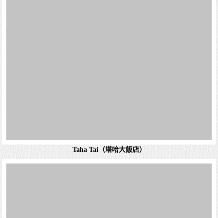
免責聲明
中南美旅遊專家-南美四國24天榮獲201
旅遊界最高品質『金質旅遊獎』，中
洲唯一獲獎旅行社
最新消息
關於我們
團體旅遊
當地參團
郵輪世界
特惠機票
國內旅遊
各國特色
客製團體
祕魯旅遊
古巴旅遊
訂單查詢
信用卡專區