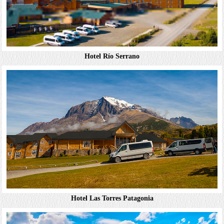
Hotel Río Serrano
Hotel Lago Grey
舒適極簡風客房具有現代氛圍，設有可俯瞰國家公園的觀景
窗。所有客房均附Wi-Fi；未提供電視。附設鄉村時尚風餐
廳和供應點心的酒吧/交誼廳，可欣賞湖景和山景。提供遊
覽國家公園和冰川的遊覽行程（需另收費）。...
詳細資料
Hotel Las Torres Patagonia
Hotel Río Serrano
享有山景的鄉村時尚風客房設有座椅區以及保險箱。升等客