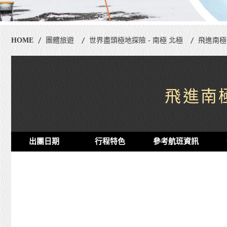
HOME
團體旅遊
世界盡頭極地探險 - 南極 北極
飛進南極
飛進南
出團日期
行程特色
參考航班資訊