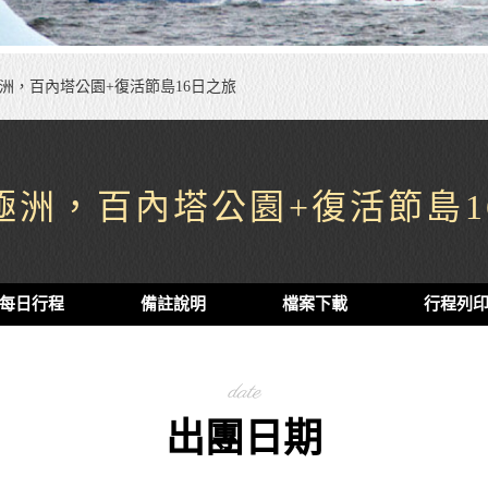
洲，百內塔公園+復活節島16日之旅
極洲，百內塔公園+復活節島1
每日行程
備註說明
檔案下載
行程列
date
出團日期