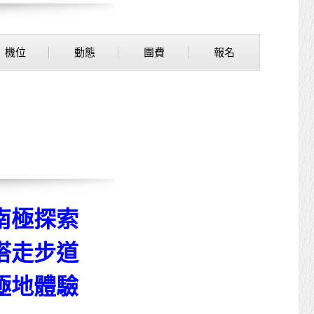
機位
動態
團費
報名
南極探索
塔走步道
極地體驗