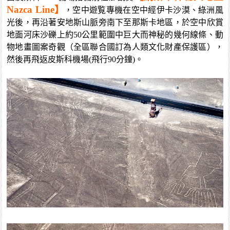
Nazca Line】
，空中遊覧專機在空中經伊卡沙漠、綠洲風
光後，再沿著安地斯山脈旁南下至那斯卡地區，於空中欣賞
地面河床沙礫上約50公里範圍中巨大而神秘的幾何線條、動
物地畫圖案奇觀（全區聯合國訂為人類文化財產保護區），
然後再飛返皮斯科機場(飛行90分鐘)。