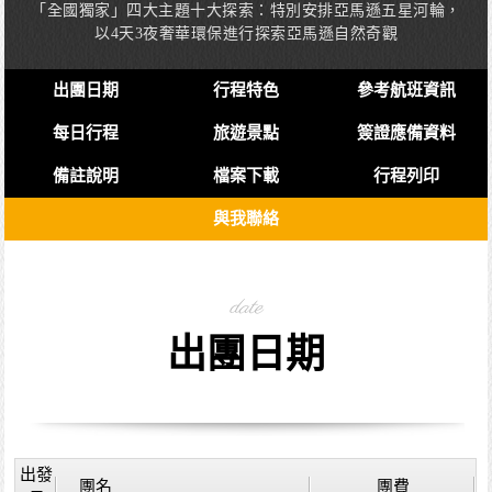
「全國獨家」四大主題十大探索：特別安排亞馬遜五星河輪，
以4天3夜奢華環保進行探索亞馬遜自然奇觀
出團日期
行程特色
參考航班資訊
每日行程
旅遊景點
簽證應備資料
備註說明
檔案下載
行程列印
與我聯絡
date
出團日期
出發
團名
團費