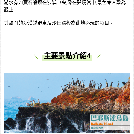
湖水有如寶石般鑲在沙漠中央,像在夢境當中,景色令人歎為
觀止!
其熱門的沙漠越野車及沙丘滑板為此地必玩的項目。
主要景點介紹4