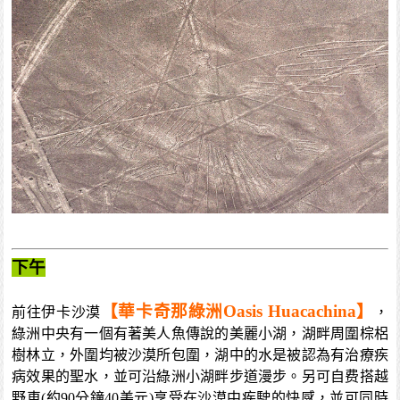
下午
【華卡奇那綠洲Oasis Huacachina】
前往伊卡沙漠
，
綠洲中央有一個有著美人魚傳說的美麗小湖，湖畔周圍棕梠
樹林立，外圍均被沙漠所包圍，湖中的水是被認為有治療疾
病效果的聖水，並可沿綠洲小湖畔步道漫步。另可自费搭越
野車(約90分鐘40美元)享受在沙漠中疾駛的快感，並可同時