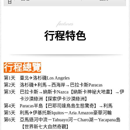
日
features
行程特色
行程總覽
第1天
臺北✈洛杉磯Los Angeles
第2天
洛杉磯✈利馬→西海岸→巴拉卡斯Paracas
第3天
巴拉卡斯→納斯卡Nazca【納斯卡神祕大地畫】→伊
卡沙漠綠洲【探索伊卡沙漠綠洲】
第4天
Paracas半島【巴耶司達鳥島生態驚奇】→利馬
第5天
利馬✈伊基托斯Iquitos－Aria Amazon豪華河輪
第6天
亞馬遜河中流－Tahuayo河－Charo湖－Yacapana島
【世界新七大自然奇觀】