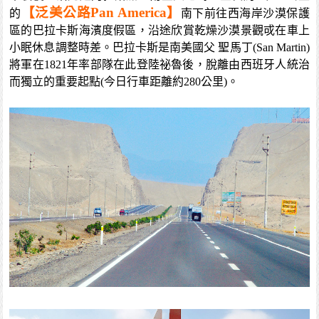
【泛美公路Pan America】
的
南下前往西海岸沙漠保護
區的巴拉卡斯海濱度假區，沿途欣賞乾燥沙漠景觀戓在車上
小眠休息調整時差。巴拉卡斯是南美國父 聖馬丁(San Martin)
將軍在1821年率部隊在此登陸祕魯後，脫離由西班牙人統治
而獨立的重要起點(今日行車距離約280公里)。