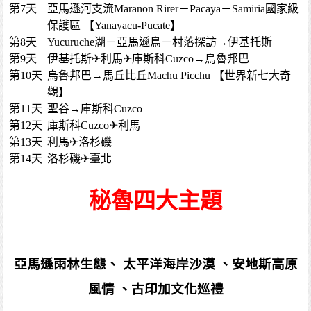
第7天
亞馬遜河支流Maranon Rirer－Pacaya－Samiria國家級
保護區 【Yanayacu-Pucate】
第8天
Yucuruche湖－亞馬遜鳥－村落探訪→伊基托斯
第9天
伊基托斯✈利馬✈庫斯科Cuzco→烏魯邦巴
第10天
烏魯邦巴→馬丘比丘Machu Picchu 【世界新七大奇
觀】
第11天
聖谷→庫斯科Cuzco
第12天
庫斯科Cuzco✈利馬
第13天
利馬✈洛杉磯
第14天
洛杉磯✈臺北
秘魯四大主題
亞馬遜雨林生態、 太平洋海岸沙漠 、安地斯高原
風情 、古印加文化巡禮