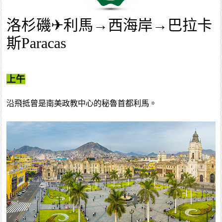
洛杉磯✈利馬→西海岸→巴拉卡
斯Paracas
上午
沿飛抵曾是南美政教中心的秘魯首都利馬。