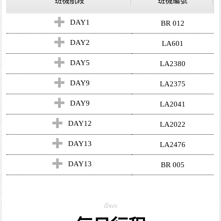
班機航段
班機編號
DAY1
BR 012
DAY2
LA601
DAY5
LA2380
DAY9
LA2375
DAY9
LA2041
DAY12
LA2022
DAY13
LA2476
DAY13
BR 005
tour