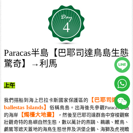
4
Paracas半島【巴耶司達鳥島生態
驚奇】→利馬
上午
【巴耶司達群島
我們搭船到海上巴拉卡斯國家保護區的
ballestas Islands】
俗稱鳥島。出海後先參觀Paracas半島
【燭檯大地畫】
的海岸
，然後至巴耶司達群島中穿梭觀察
壯觀奇特的島嶼自然生態，數以萬計的燕鷗、鵜鶘、鰹鳥、
鸕鶿等遮天蓋地的海鳥生態世界及洪堡企鵝、海獅及虎視瞻