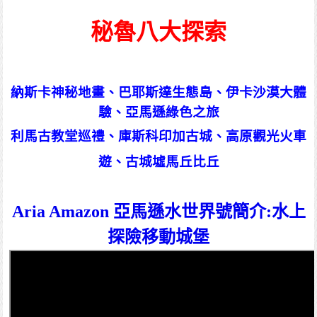
秘魯
八大探索
納斯卡神秘
地畫
、巴耶斯達生態
島、伊卡沙漠大體
驗、
亞馬遜綠色之旅
利馬古教堂巡禮、庫斯科印加古城、高原觀光火車
遊、古城墟馬丘比丘
Aria Amazon 亞馬遜水世界號簡介:水上
探險移動城堡