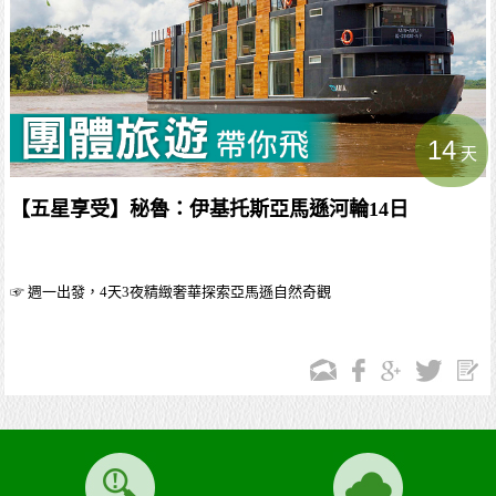
14
天
【五星享受】秘魯：伊基托斯亞馬遜河輪14日
☞ 週一出發，4天3夜精緻奢華探索亞馬遜自然奇觀