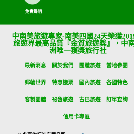
免責聲明
中南美旅遊專家-南美四國24天榮獲201
旅遊界最高品質『金質旅遊獎』，中
洲唯一獲獎旅行社
最新消息
關於我們
團體旅遊
當地參團
郵輪世界
特惠機票
國內旅遊
各國特色
客製團體
祕魯旅遊
古巴旅遊
訂單查詢
信用卡專區